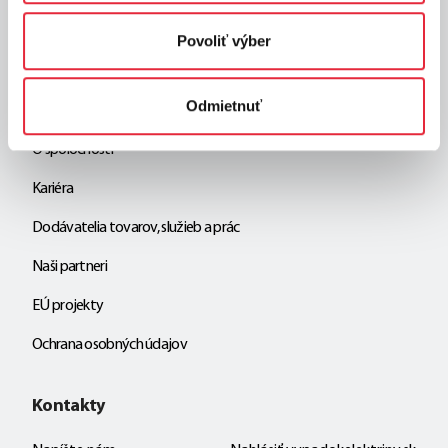
Vyhľadávač odstávok a porúch
Povoliť výber
Všetky online služby
Odmietnuť
Západoslovenská distribučná
O spoločnosti
Kariéra
Dodávatelia tovarov, služieb a prác
Naši partneri
EÚ projekty
Ochrana osobných údajov
Kontakty