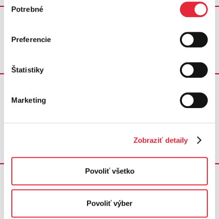
Potrebné
súhlasu
Krok D
Preferencie
Príprava odberného miesta
Štatistiky
Krok E
Marketing
Objednanie služby pripojenia a
odpojenia dočasnej prípojky
Zobraziť detaily
Povoliť všetko
Krok F
Povoliť výber
Platba za službu