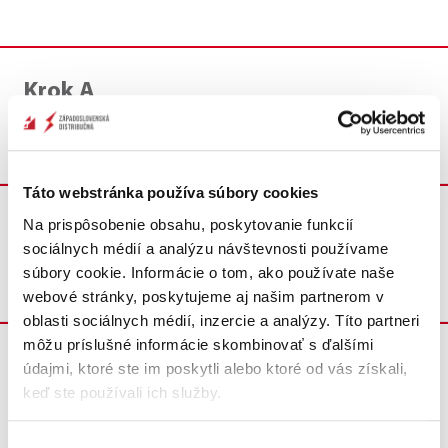
Krok A
Podanie žiadosti
Táto webstránka používa súbory cookies
Na prispôsobenie obsahu, poskytovanie funkcií
Krok B
sociálnych médií a analýzu návštevnosti používame
Podpis zmluvy o pripojení
súbory cookie. Informácie o tom, ako používate naše
webové stránky, poskytujeme aj našim partnerom v
oblasti sociálnych médií, inzercie a analýzy. Títo partneri
môžu príslušné informácie skombinovať s ďalšími
Krok C
údajmi, ktoré ste im poskytli alebo ktoré od vás získali,
keď ste používali ich služby.
Platba za pripojenie
Výber