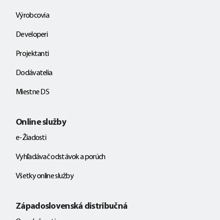
Výrobcovia
Developeri
Projektanti
Dodávatelia
Miestne DS
Online služby
e-Žiadosti
Vyhľadávač odstávok a porúch
Všetky online služby
Západoslovenská distribučná