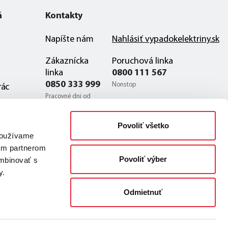
á
Kontakty
Napíšte nám
Nahlásiť vypadokelektriny.sk
Zákaznícka
Poruchová linka
linka
0800 111 567
0850 333 999
Nonstop
rác
Pracovné dni od
7:00 do 19:00
Poruchová linka zo zahraničia
Povoliť všetko
Zákaznícka linka
+421-(0)2 32 11 22 54
 používame
zo zahraničia
šim partnerom
+421-(0)2-32 11
Povoliť výber
ombinovať s
54 00
y.
Odmietnuť