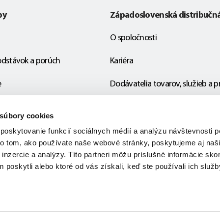
by
Západoslovenská distribučn
O spoločnosti
odstávok a porúch
Kariéra
e
Dodávatelia tovarov, služieb a p
Naši partneri
 súbory cookies
EÚ projekty
poskytovanie funkcií sociálnych médií a analýzu návštevnosti
 o tom, ako používate naše webové stránky, poskytujeme aj na
Ochrana osobných údajov
, inzercie a analýzy. Títo partneri môžu príslušné informácie sk
m poskytli alebo ktoré od vás získali, keď ste používali ich služb