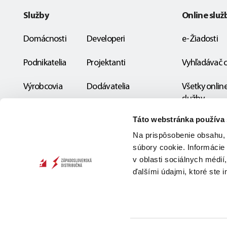
Služby
Online služ
Domácnosti
Developeri
e-Žiadosti
Podnikatelia
Projektanti
Vyhľadávač 
Výrobcovia
Dodávatelia
Všetky onlin
služby
Miestne DS
Táto webstránka používa
Na prispôsobenie obsahu, 
súbory cookie. Informácie
v oblasti sociálnych médií
ďalšími údajmi, ktoré ste i