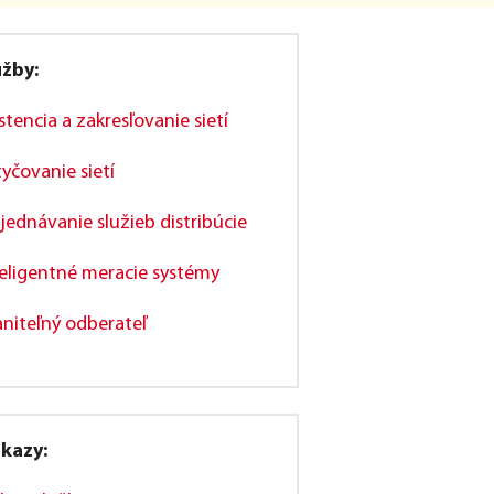
užby:
stencia a zakresľovanie sietí
yčovanie sietí
jednávanie služieb distribúcie
teligentné meracie systémy
aniteľný odberateľ
kazy: