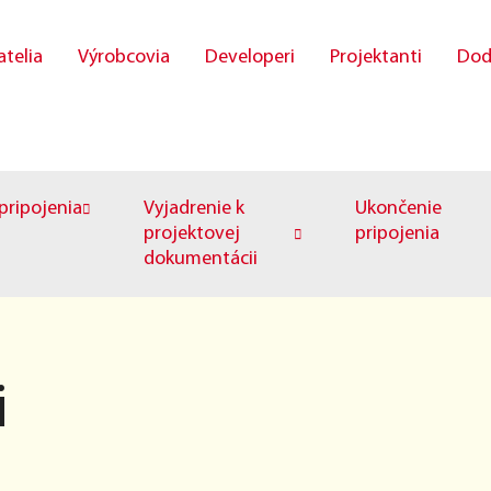
atelia
Výrobcovia
Developeri
Projektanti
Dod
ripojenia
Vyjadrenie k
Ukončenie
projektovej
pripojenia
dokumentácii
i