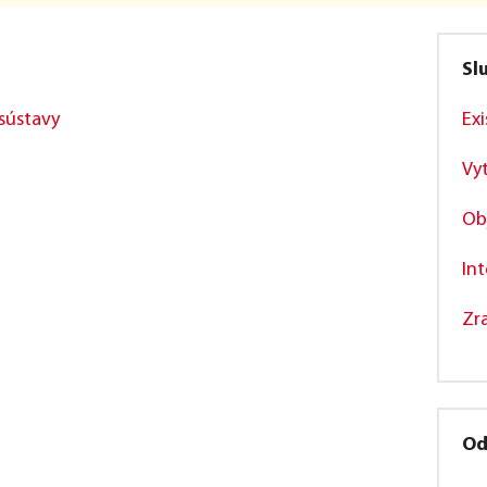
Sl
 sústavy
Exi
Vyt
Ob
In
Zr
Od