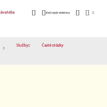
ávatelia
Keď nejde elektrina
Služby
Časté otázky