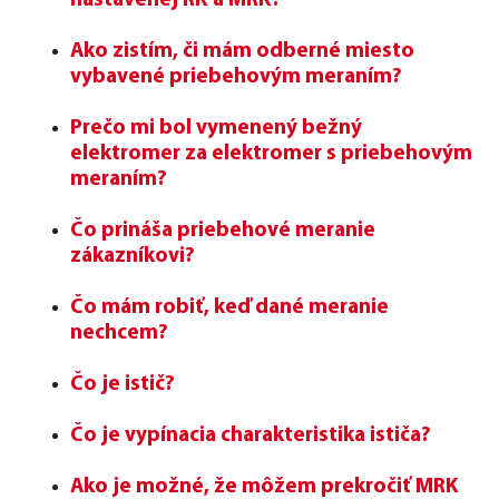
nastavenej RK a MRK?
Ako zistím, či mám odberné miesto
vybavené priebehovým meraním?
Prečo mi bol vymenený bežný
elektromer za elektromer s priebehovým
meraním?
Čo prináša priebehové meranie
zákazníkovi?
Čo mám robiť, keď dané meranie
nechcem?
Čo je istič?
Čo je vypínacia charakteristika ističa?
Ako je možné, že môžem prekročiť MRK