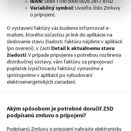
IBAN:
SK84 1100 0000 0026 2817 8102
Variabilný symbol:
Uveďte číslo Zmluvy
o pripojení,
O vystavení faktúry vás budeme informovať e-
mailom, ktorého súčasťou je link do aplikácie na
sledovanie stavu žiadosti. Faktúru nájdete v aplikácií
(po overení), v časti
Detail k aktuálnemu stavu
žiadosti
. V prípade pripojenia s potrebou rozšírenia
distribučnej sústavy, vám faktúru za pripojovací
poplatok (vyúčtovaciu faktúru) vystavíme a
sprístupníme v aplikácií po vybudovaní
elektroenergetických zariadení.
Akým spôsobom je potrebné doručiť ZSD
podpísanú zmluvu o pripojení?
Podpísanú Zmluvu o pripojení nahrajte elektronicky