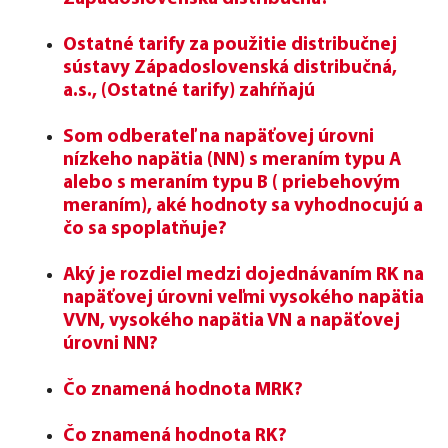
Ostatné tarify za použitie distribučnej
sústavy Západoslovenská distribučná,
a.s., (Ostatné tarify) zahŕňajú
Som odberateľ na napäťovej úrovni
nízkeho napätia (NN) s meraním typu A
alebo s meraním typu B ( priebehovým
meraním), aké hodnoty sa vyhodnocujú a
čo sa spoplatňuje?
Aký je rozdiel medzi dojednávaním RK na
napäťovej úrovni veľmi vysokého napätia
VVN, vysokého napätia VN a napäťovej
úrovni NN?
Čo znamená hodnota MRK?
Čo znamená hodnota RK?