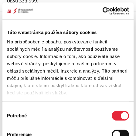
0850 333 999.
Aká je výška ceny za pripojenie a kedy je
Táto webstránka používa súbory cookies
potrebné ju uhradiť?
Na prispôsobenie obsahu, poskytovanie funkcií
sociálnych médií a analýzu návštevnosti používame
Či je potrebné uhrádzať cenu za pripojenie sa
súbory cookie. Informácie o tom, ako používate naše
dozviete z doručenej Zmluvy o pripojení. Cenu za
webové stránky, poskytujeme aj našim partnerom v
pripojenie je potrebné platiť najmä pri budovaní
nových odberných miest a zvyšovaní maximálnej
oblasti sociálnych médií, inzercie a analýzy. Títo partneri
rezervovanej kapacity.
môžu príslušné informácie skombinovať s ďalšími
údajmi, ktoré ste im poskytli alebo ktoré od vás získali,
Cena za pripojenie je poplatok za zabezpečenie
keď ste používali ich služby.
maximálnej rezervovanej kapacity uvedenej v
Zmluve o pripojení a umožnenie pripojenia žiadateľa
Výber
po tom, ako splní všetky obchodné a technické
Potrebné
súhlasu
podmienky pripojenia.
Výška ceny za pripojenie na napäťovej úrovni NN
Preferencie