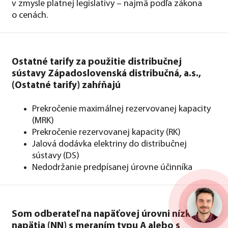
v zmysle platnej legislatívy – najmä podľa zákona
o cenách.
Ostatné tarify za použitie distribučnej
sústavy Západoslovenská distribučná, a.s.,
(Ostatné tarify) zahŕňajú
Prekročenie maximálnej rezervovanej kapacity
(MRK)
Prekročenie rezervovanej kapacity (RK)
Jalová dodávka elektriny do distribučnej
sústavy (DS)
Nedodržanie predpísanej úrovne účinníka
Som odberateľ na napäťovej úrovni nízkeho
napätia (NN) s meraním typu A alebo s