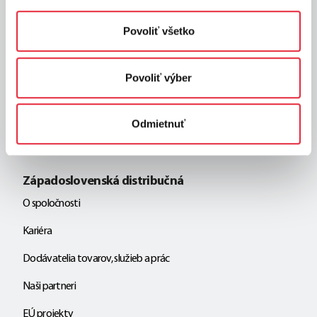
Miestne DS
Povoliť všetko
Online služby
Povoliť výber
e-Žiadosti
Vyhľadávač odstávok a porúch
Odmietnuť
Všetky online služby
Západoslovenská distribučná
O spoločnosti
Kariéra
Dodávatelia tovarov, služieb a prác
Naši partneri
EÚ projekty