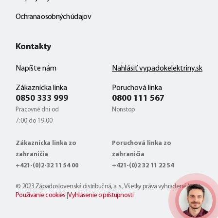
Ochrana osobných údajov
Kontakty
Napíšte nám
Nahlásiť vypadokelektriny.sk
Zákaznícka linka
Poruchová linka
0850 333 999
0800 111 567
Pracovné dni od
Nonstop
7:00 do 19:00
Zákaznícka linka zo
Poruchová linka zo
zahraničia
zahraničia
+421-(0)2-32 11 54 00
+421-(0)2 32 11 22 54
© 2023 Západoslovenská distribučná, a. s., Všetky práva vyhradené |
Používanie cookies
|
Vyhlásenie o prístupnosti