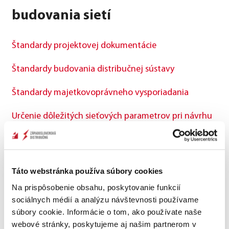
budovania sietí
Štandardy projektovej dokumentácie
Štandardy budovania distribučnej sústavy
Štandardy majetkovoprávneho vysporiadania
Určenie dôležitých sieťových parametrov pri návrhu
uzemňovacích sústav 22 kV sietí
Služby distribúcie
Táto webstránka používa súbory cookies
Existencia a zakresľovanie sietí
Na prispôsobenie obsahu, poskytovanie funkcií
sociálnych médií a analýzu návštevnosti používame
Vytyčovanie sietí
súbory cookie. Informácie o tom, ako používate naše
webové stránky, poskytujeme aj našim partnerom v