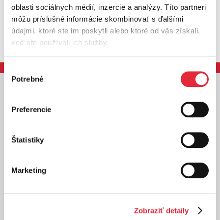
Objednávanie služieb distribúcie
oblasti sociálnych médií, inzercie a analýzy. Títo partneri
môžu príslušné informácie skombinovať s ďalšími
údajmi, ktoré ste im poskytli alebo ktoré od vás získali,
keď ste používali ich služby.
Výber
Potrebné
súhlasu
Služby
Preferencie
Domácnosti
Podnikatelia
Štatistiky
Výrobcovia
Marketing
Developeri
Projektanti
Zobraziť detaily
Dodávatelia