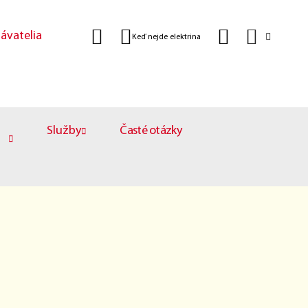
ávatelia
Keď nejde elektrina
Služby
Časté otázky