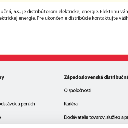
čná, a.s., je distribútorom elektrickej energie. Elektrinu v
ktrickej energie. Pre ukončenie distribúcie kontaktujte vá
by
Západoslovenská distribučn
O spoločnosti
odstávok a porúch
Kariéra
e
Dodávatelia tovarov, služieb a p