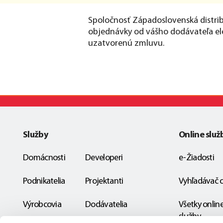
Spoločnosť Západoslovenská distribu
objednávky od vášho dodávateľa ele
uzatvorenú zmluvu.
Služby
Online služ
Domácnosti
Developeri
e-Žiadosti
Podnikatelia
Projektanti
Vyhľadávač 
Výrobcovia
Dodávatelia
Všetky onlin
služby