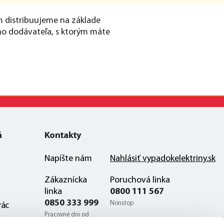
ám distribuujeme na základe
šho dodávateľa, s ktorým máte
á
Kontakty
Napíšte nám
Nahlásiť vypadokelektriny.sk
Zákaznícka
Poruchová linka
linka
0800 111 567
0850 333 999
Nonstop
rác
Pracovné dni od