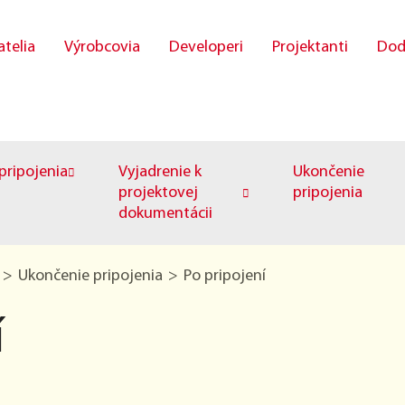
atelia
Výrobcovia
Developeri
Projektanti
Dod
ripojenia
Vyjadrenie k
Ukončenie
projektovej
pripojenia
dokumentácii
Ukončenie pripojenia
Po pripojení
í