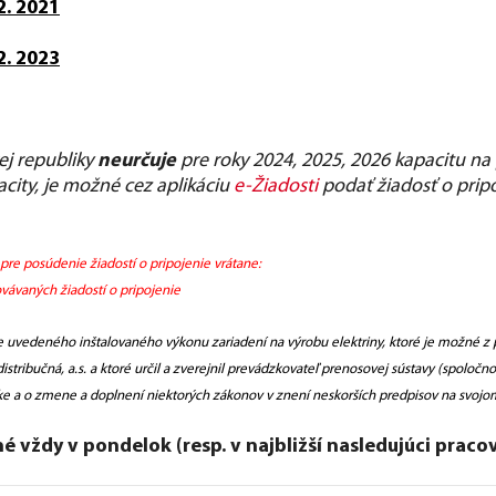
2. 2021
2. 2023
ej republiky
neurčuje
pre roky 2024, 2025, 2026 kapacitu na 
city, je možné cez aplikáciu
e-Žiadosti
podať žiadosť o pripo
 pre posúdenie žiadostí o pripojenie vrátane:
ávaných žiadostí o pripojenie
e uvedeného inštalovaného výkonu zariadení na výrobu elektriny, ktoré je možné z p
stribučná, a.s. a ktoré určil a zverejnil prevádzkovateľ prenosovej sústavy (spoločno
ike a o zmene a doplnení niektorých zákonov v znení neskorších predpisov na svoj
 vždy v pondelok (resp. v najbližší nasledujúci praco