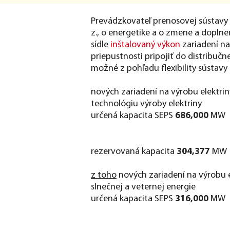
Prevádzkovateľ prenosovej sústavy (
z., o energetike a o zmene a doplne
sídle
inštalovaný výkon
zariadení na
priepustnosti pripojiť do distribučn
možné z pohľadu flexibility sústavy 
nových zariadení na výrobu elektri
technológiu výroby elektriny
určená kapacita SEPS
686,000
MW
rezervovaná kapacita
304,377
MW
z toho
nových zariadení na výrobu e
slnečnej a veternej energie
určená kapacita SEPS
316,000
MW