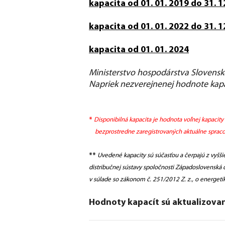
kapacita od 01. 01. 2019 do 31. 1
kapacita od 01. 01. 2022 do 31. 1
kapacita od 01. 01. 2024
Ministerstvo hospodárstva Slovensk
Napriek nezverejnenej hodnote kapa
*
Disponibilná kapacita je hodnota voľnej kapacity
bezprostredne zaregistrovaných aktuálne spracov
**
Uvedené kapacity sú súčasťou a čerpajú z vyšši
distribučnej sústavy spoločnosti Západoslovenská di
v súlade so zákonom č. 251/2012 Z. z., o energet
Hodnoty kapacít sú aktualizované