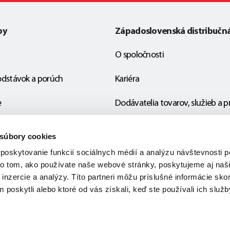
by
Západoslovenská distribučn
O spoločnosti
odstávok a porúch
Kariéra
e
Dodávatelia tovarov, služieb a p
Naši partneri
 súbory cookies
EÚ projekty
poskytovanie funkcií sociálnych médií a analýzu návštevnosti
 o tom, ako používate naše webové stránky, poskytujeme aj na
Ochrana osobných údajov
, inzercie a analýzy. Títo partneri môžu príslušné informácie sk
m poskytli alebo ktoré od vás získali, keď ste používali ich služb