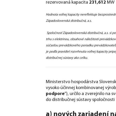
rezervovaná kapacita
231,612
MW
Hodnota voľnej kapacity nereflektuje bezprostredne
Západoslovenská distribučná, a.s.
Spoločnosť Západoslovenská distribučná, a.s. si p
trhu s elektrinou, obsahové náležitosti prevádzko
súčasťou prevádzkového poriadku prevádzkovateľa s
je podľa pravidiel rozvrhnutia voľnej kapacity pri
distribučnej sústavy ako celku.
Ministerstvo hospodárstva Slovenske
vysoko účinnej kombinovanej výroby
podpore
“), určilo a zverejnilo na 
do distribučnej sústavy spoločnosti 
a) nových zariadení n