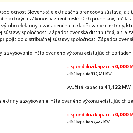
spoločnosť Slovenská elektrizačná prenosová sústava, a.s.)
ní niektorých zákonov v znení neskorších predpisov, určila 
 výrobu elektriny a zariadení na uskladňovanie elektriny, k
ej sústavy spoločnosti Západoslovenská distribučná, a.s. a za
pripojiť do distribučnej sústavy spoločnosti Západoslovenská 
ny a zvyšovanie inštalovaného výkonu existujúcich zariaden
disponibilná kapacita
0,000
M
voľná kapacita
339,491
MW
využitá kapacita
41,132
MW
lektriny a zvyšovanie inštalovaného výkonu existujúcich za
disponibilná kapacita
0,000
M
voľná kapacita
52,462
MW