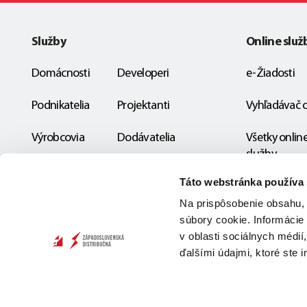
Služby
Online služ
Domácnosti
Developeri
e-Žiadosti
Podnikatelia
Projektanti
Vyhľadávač 
Výrobcovia
Dodávatelia
Všetky onlin
služby
Miestne DS
Táto webstránka používa
Na prispôsobenie obsahu, 
súbory cookie. Informácie
v oblasti sociálnych médií
ďalšími údajmi, ktoré ste i