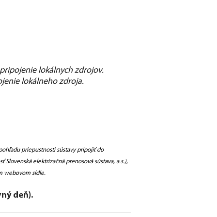
pripojenie lokálnych zdrojov.
jenie lokálneho zdroja.
ohľadu priepustnosti sústavy pripojiť do
sť Slovenská elektrizačná prenosová sústava, a.s.),
om webovom sídle.
vný deň).