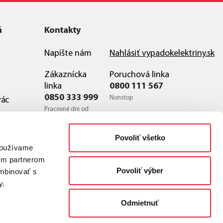
á
Kontakty
Napíšte nám
Nahlásiť vypadokelektriny.sk
Zákaznícka
Poruchová linka
linka
0800 111 567
0850 333 999
Nonstop
rác
Pracovné dni od
7:00 do 19:00
Poruchová linka zo zahraničia
Povoliť všetko
Zákaznícka linka
+421-(0)2 32 11 22 54
 používame
zo zahraničia
šim partnerom
+421-(0)2-32 11
Povoliť výber
ombinovať s
54 00
y.
Odmietnuť