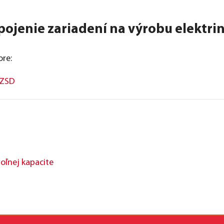
ipojenie zariadení na výrobu elektri
ore:
 ZSD
oľnej kapacite