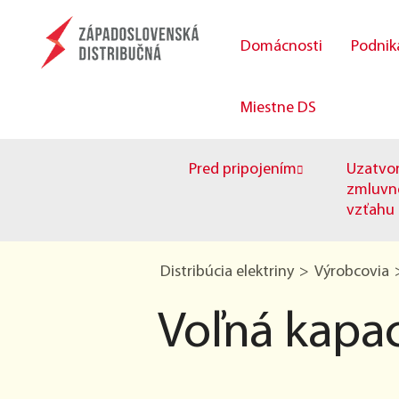
Domácnosti
Podnik
Miestne DS
Pred pripojením
Uzatvo
zmluvn
vzťahu
Distribúcia elektriny
Výrobcovia
Voľná kapac