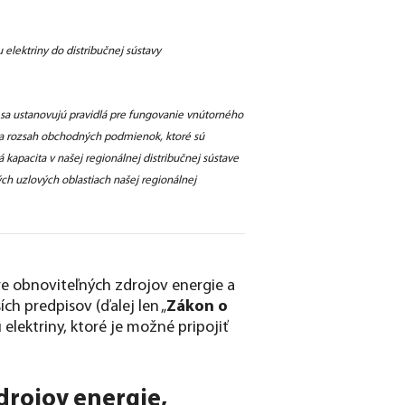
elektriny do distribučnej sústavy
u sa ustanovujú pravidlá pre fungovanie vnútorného
u a rozsah obchodných podmienok, ktoré sú
kapacita v našej regionálnej distribučnej sústave
ých uzlových oblastiach našej regionálnej
re obnoviteľných zdrojov energie a
h predpisov (ďalej len „
Zákon o
elektriny, ktoré je možné pripojiť
drojov energie,