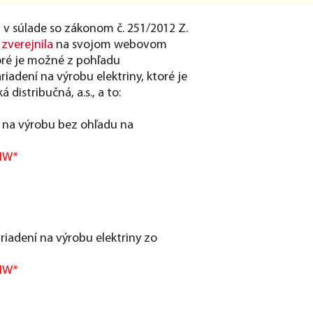
, v súlade so zákonom č. 251/2012 Z.
a
zverejnila
na svojom webovom
toré je možné z pohľadu
riadení na výrobu elektriny, ktoré je
distribučná, a.s., a to:
í na výrobu bez ohľadu na
W*
riadení na výrobu elektriny zo
W*