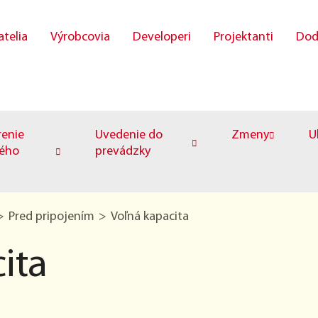
atelia
Výrobcovia
Developeri
Projektanti
Dod
renie
Uvedenie do
Zmeny
U
ého
prevádzky
Pred pripojením
Voľná kapacita
ita