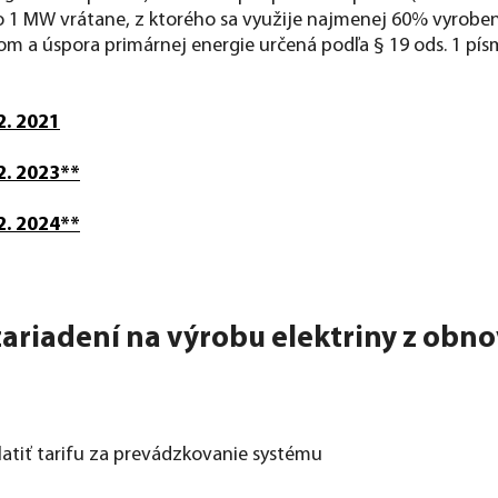
1 MW vrátane, z ktorého sa využije najmenej 60% vyroben
m a úspora primárnej energie určená podľa § 19 ods. 1 pí
2. 2021
2. 2023**
2. 2024**
(zariadení na výrobu elektriny z obn
latiť tarifu za prevádzkovanie systému