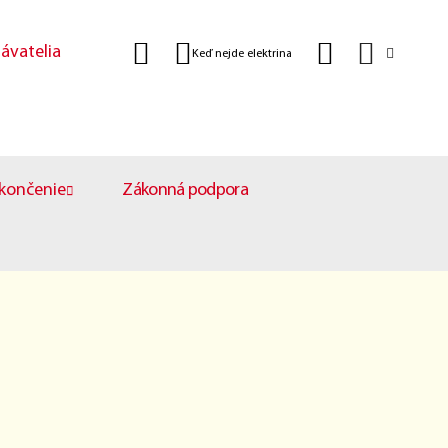
ávatelia
Keď nejde elektrina
končenie
Zákonná podpora