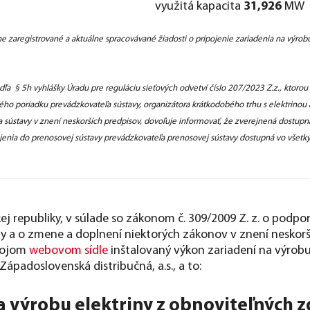
využitá kapacita
31,926
MW
 zaregistrované a aktuálne spracovávané žiadosti o pripojenie zariadenia na výrobu 
odľa § 5h vyhlášky Úradu pre reguláciu sieťových odvetví číslo 207/2023 Z.z., ktoro
vého poriadku prevádzkovateľa sústavy, organizátora krátkodobého trhu s elektrino
ústavy v znení neskorších predpisov, dovoľuje informovať, že zverejnená dostupná 
pojenia do prenosovej sústavy prevádzkovateľa prenosovej sústavy dostupná vo všetk
j republiky, v súlade so zákonom č. 309/2009 Z. z. o podpo
 a o zmene a doplnení niektorých zákonov v znení neskoršíc
svojom
webovom sídle
inštalovaný výkon zariadení na výrobu 
Západoslovenská distribučná, a.s., a to:
a výrobu elektriny z obnoviteľných z