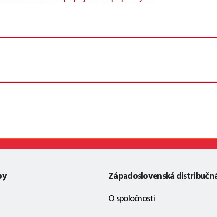
by
Západoslovenská distribučn
O spoločnosti