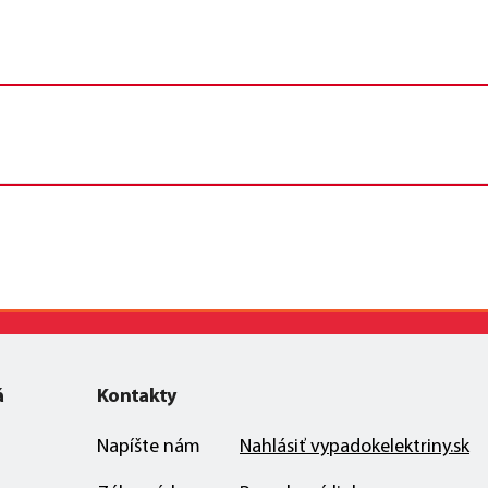
á
Kontakty
Napíšte nám
Nahlásiť vypadokelektriny.sk