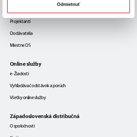
Odmietnuť
Developeri
Projektanti
Dodávatelia
Miestne DS
Online služby
e-Žiadosti
Vyhľadávač odstávok a porúch
Všetky online služby
Západoslovenská distribučná
O spoločnosti