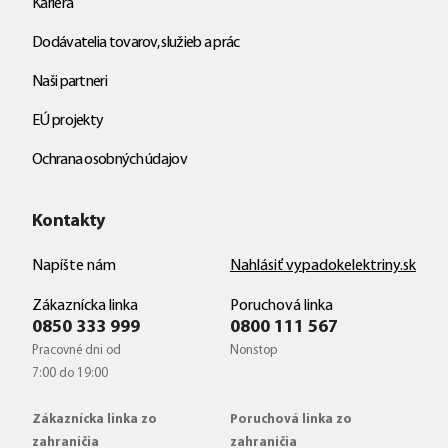
Kariéra
Dodávatelia tovarov, služieb a prác
Naši partneri
EÚ projekty
Ochrana osobných údajov
Kontakty
Napíšte nám
Nahlásiť vypadokelektriny.sk
Zákaznícka linka
Poruchová linka
0850 333 999
0800 111 567
Pracovné dni od
Nonstop
7:00 do 19:00
Zákaznícka linka zo
Poruchová linka zo
zahraničia
zahraničia