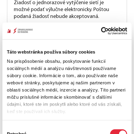
Žiadosť o jednorazové vytýčenie sietí je
možné podať výlučne elektronicky. Poštou
podaná žiadosť nebude akceptovaná.
Objednanie služby
Táto webstránka používa súbory cookies
Na prispôsobenie obsahu, poskytovanie funkcií
K žiadosti pripojte aj povinnú prílohu -
zákres
sociálnych médií a analýzu návštevnosti používame
sietí predmetnej lokality (ktorý môžete stiahnuť
súbory cookie. Informácie o tom, ako používate naše
na
Geoportáli
) vrátane parcelných čísel, prípadne
webové stránky, poskytujeme aj našim partnerom v
potvrdenie o existencii sietí vydané našou
oblasti sociálnych médií, inzercie a analýzy. Títo partneri
spoločnosťou (
nie staršie ako 3 mesiace
).
môžu príslušné informácie skombinovať s ďalšími
údajmi, ktoré ste im poskytli alebo ktoré od vás získali,
Žiadosť považujeme za záväznú objednávku služby.
keď ste používali ich služby.
Na jej základe vykonáme činnosti súvisiace s
požadovanou službou a vystavíme faktúru
podľa
cenníka služieb distribúcie elektriny
(položka č.
Výber
200 a, b).
Potrebné