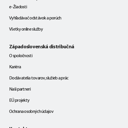
e-Žiadosti
Vyhľadávač odstávok a porúch
Všetky online služby
Západoslovenská distribučná
O spoločnosti
Kariéra
Dodávatelia tovarov, služieb a prác
Naši partneri
EÚ projekty
Ochrana osobných údajov