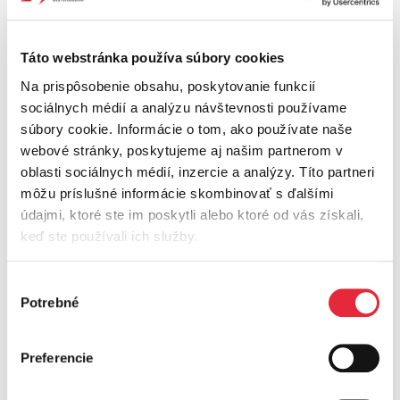
správe spoločnosti
Západoslovenská distribučná,
Táto webstránka používa súbory cookies
Na prispôsobenie obsahu, poskytovanie funkcií
a.s. a Západoslovenská
sociálnych médií a analýzu návštevnosti používame
súbory cookie. Informácie o tom, ako používate naše
energetika, a.s.
webové stránky, poskytujeme aj našim partnerom v
oblasti sociálnych médií, inzercie a analýzy. Títo partneri
môžu príslušné informácie skombinovať s ďalšími
Potrebujete zakresliť, kde sa nachádzajú
oznamovacie káble v správe našej
údajmi, ktoré ste im poskytli alebo ktoré od vás získali,
spoločnosti,
na území západného Slovenska?
keď ste používali ich služby.
(napríklad pre účely stavebného konania)
Výber
Možnosti získania informatívneho zákresu
Potrebné
súhlasu
oznamovacích káblov v teréne sú nasledovné:
Pošlite vašu žiadosť spolu s aktuálnou snímkou
Preferencie
z katastrálnej mapy predmetného pozemku vo
formáte PDF alebo JPG s vyznačeným