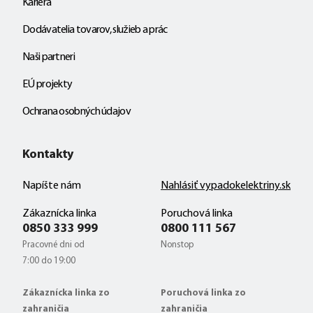
Kariéra
Dodávatelia tovarov, služieb a prác
Naši partneri
EÚ projekty
Ochrana osobných údajov
Kontakty
Napíšte nám
Nahlásiť vypadokelektriny.sk
Zákaznícka linka
Poruchová linka
0850 333 999
0800 111 567
Pracovné dni od
Nonstop
7:00 do 19:00
Zákaznícka linka zo
Poruchová linka zo
zahraničia
zahraničia