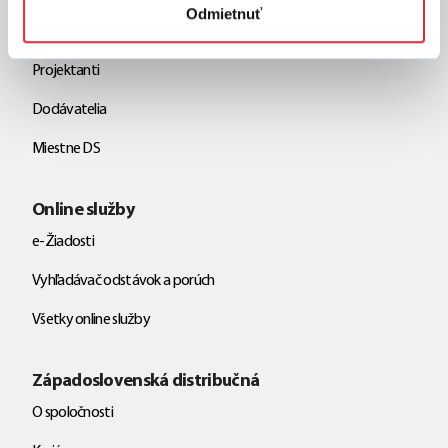
Odmietnuť
Developeri
Projektanti
Dodávatelia
Miestne DS
Online služby
e-Žiadosti
Vyhľadávač odstávok a porúch
Všetky online služby
Západoslovenská distribučná
O spoločnosti