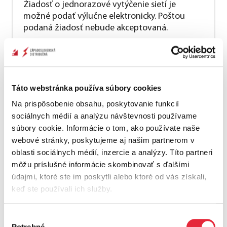
Žiadosť o jednorazové vytýčenie sietí je
možné podať výlučne elektronicky. Poštou
podaná žiadosť nebude akceptovaná.
Objednanie služby
Táto webstránka používa súbory cookies
Na prispôsobenie obsahu, poskytovanie funkcií
K žiadosti pripojte aj povinnú prílohu -
zákres
sociálnych médií a analýzu návštevnosti používame
sietí predmetnej lokality (ktorý môžete stiahnuť
súbory cookie. Informácie o tom, ako používate naše
na
Geoportáli
) vrátane parcelných čísel, prípadne
webové stránky, poskytujeme aj našim partnerom v
potvrdenie o existencii sietí vydané našou
oblasti sociálnych médií, inzercie a analýzy. Títo partneri
spoločnosťou (
nie staršie ako 3 mesiace
).
môžu príslušné informácie skombinovať s ďalšími
údajmi, ktoré ste im poskytli alebo ktoré od vás získali,
Žiadosť považujeme za záväznú objednávku služby.
keď ste používali ich služby.
Na jej základe vykonáme činnosti súvisiace s
požadovanou službou a vystavíme faktúru
podľa
cenníka služieb distribúcie elektriny
(položka č.
Výber
200 a, b).
Potrebné