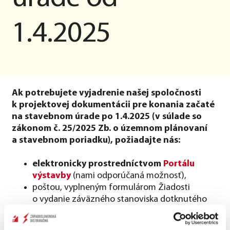
1.4.2025
Ak potrebujete vyjadrenie našej spoločnosti
k projektovej dokumentácii pre konania začaté
na stavebnom úrade po 1.4.2025 (v súlade so
zákonom č. 25/2025 Zb. o územnom plánovaní
a stavebnom poriadku), požiadajte nás:
elektronicky prostredníctvom
Portálu
výstavby
(nami odporúčaná možnosť),
poštou, vyplneným formulárom Žiadosti
o vydanie záväzného stanoviska dotknutého
orgánu, ktorý je prístupný na
Portáli výstavby
,
alebo