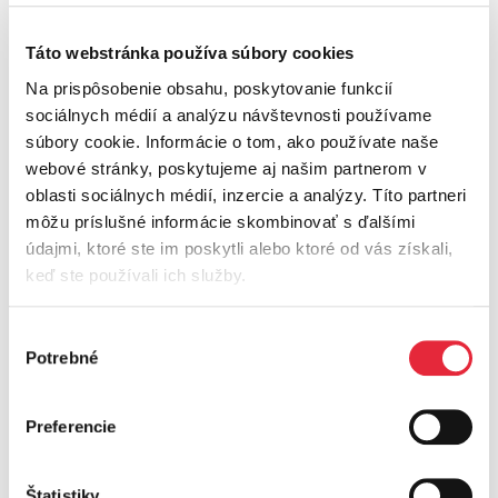
poštou, vyplneným formulárom
Žiadosti
o vyjadrenie k projektovej dokumentácii
.
Táto webstránka používa súbory cookies
K žiadosti pripojte projektovú dokumentáciu.
Na prispôsobenie obsahu, poskytovanie funkcií
sociálnych médií a analýzu návštevnosti používame
súbory cookie. Informácie o tom, ako používate naše
Upozornenie
webové stránky, poskytujeme aj našim partnerom v
oblasti sociálnych médií, inzercie a analýzy. Títo partneri
Záväzné vyjadrenie k projektovej
môžu príslušné informácie skombinovať s ďalšími
dokumentácii v prípade stavieb s pripojením
údajmi, ktoré ste im poskytli alebo ktoré od vás získali,
do distribučnej sústavy (napr. rodinný dom,
keď ste používali ich služby.
dielňa) nie je možné vystaviť bez uzatvorenej
Zmluvy o pripojení.
Výber
Potrebné
súhlasu
Preferencie
Štatistiky