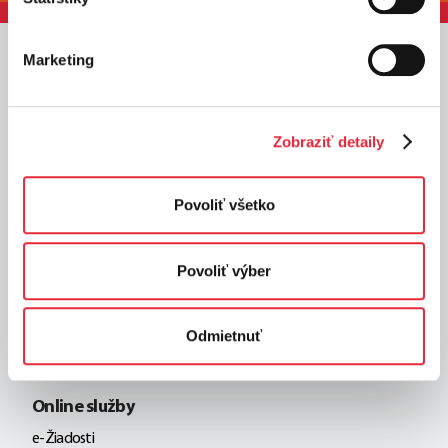
Marketing
Služby
Domácnosti
Zobraziť detaily
Podnikatelia
Výrobcovia
Povoliť všetko
Developeri
Projektanti
Povoliť výber
Dodávatelia
Odmietnuť
Miestne DS
Online služby
e-Žiadosti