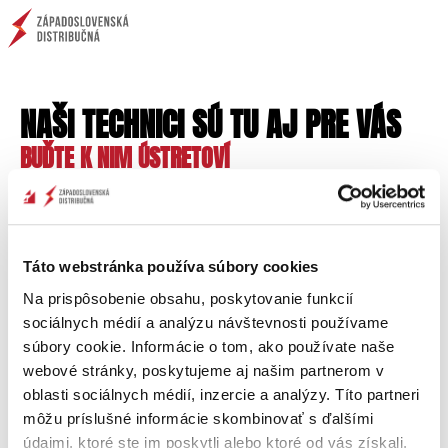
NAŠI TECHNICI SÚ TU AJ PRE VÁS
BUĎTE K NIM ÚSTRETOVÍ
Predstavte si, že by ste boli niekoľko hodín bez
elektriny! Koľko bežných a dôležitých vecí by vám
chýbalo? Svetlo, počítač, internet, mobil, televízor,
chladnička, domáce spotrebiče, kúrenie či
Táto webstránka používa súbory cookies
klimatizácia...
Na prispôsobenie obsahu, poskytovanie funkcií
sociálnych médií a analýzu návštevnosti používame
Naši technici sa starajú o spoľahlivú distribúciu
súbory cookie. Informácie o tom, ako používate naše
elektriny, aby k takejto situácii nedošlo. Nielen
webové stránky, poskytujeme aj našim partnerom v
záchranári, hasiči a polícia, ale aj pracovníci
oblasti sociálnych médií, inzercie a analýzy. Títo partneri
spoločnosti Západoslovenská distribučná sú v
môžu príslušné informácie skombinovať s ďalšími
pohotovosti nepretržite.
údajmi, ktoré ste im poskytli alebo ktoré od vás získali,